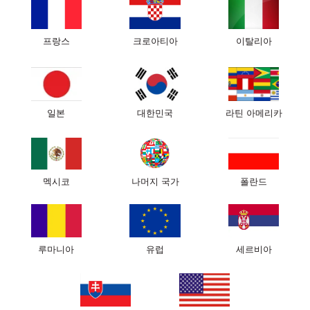
329000
₩
옴니아 베개와 베갯잇
프랑스
크로아티아
이탈리아
ADD ITEMS WITH
20%
OFF
특성 및 크기
결제 및 배송
보증 및 반품
일본
대한민국
라틴 아메리카
옴니아 베개를 사용하며 옆으로 눕거나 등을 대고 자면서 얼굴에
주름이 생기는것을 방지합니다. 베개 높이 조절이 가능합니다.
수면 주름과 아침 붓기를 방지합니다.
혁신적인 특허 베개 옴니아: 클래식 베스트셀러 베개의 새롭
멕시코
나머지 국가
폴란드
게 개선된 버전 입니다.
새로운 인체 공학적 3D 디자인은 수면 시 생기는 주름과 압박을
최소화합니다.
엑스트라 컴포트 소재는 한층 더 적응력이 뛰어난 특성을 가진
루마니아
유럽
세르비아
새로운 최고급 폼으로 머리와 목을 받쳐주어 최고의 숙면을 선
사합니다.
미용사, 정형외과 의사 및 수면 전문가와 협력하여 개발되었습
니다.
추가 폼 레이어는 개인 취향에 맞게 베개 높이를 조정할 수 있도