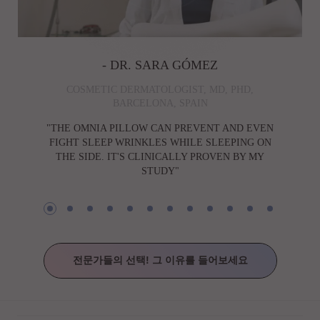
- DR. SARA GÓMEZ
COSMETIC DERMATOLOGIST, MD, PHD,
BARCELONA, SPAIN
"THE OMNIA PILLOW CAN PREVENT AND EVEN
FIGHT SLEEP WRINKLES WHILE SLEEPING ON
THE SIDE. IT'S CLINICALLY PROVEN BY MY
STUDY"
전문가들의 선택! 그 이유를 들어보세요