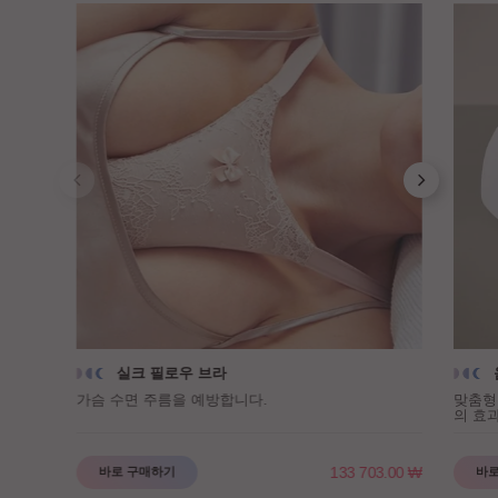
실크 필로우 브라
가슴 수면 주름을 예방합니다.
맞춤형
의 효
133 703.00
₩
바로 구매하기
바로