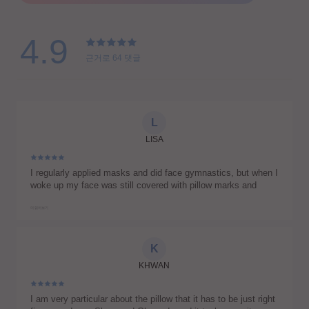
4.9
근거로
64
댓글
L
LISA
I regularly applied masks and did face gymnastics, but when I
woke up my face was still covered with pillow marks and
creases. I bought Sleep&Glow a week ago after some
hesitation and reading a lot of reviews, since its price is quite
더 읽어보기
high. But now I’m satisfied. Thank you. I don’t have morning
lines or neck pains anymore.
K
KHWAN
I am very particular about the pillow that it has to be just right