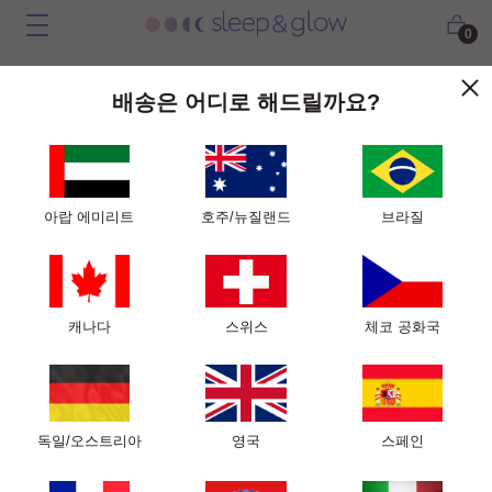
0
배송은 어디로 해드릴까요?
아랍 에미리트
호주/뉴질랜드
브라질
캐나다
스위스
체코 공화국
독일/오스트리아
영국
스페인