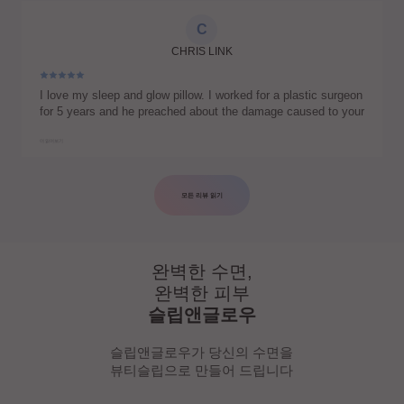
my face turns downward and slides off the pillow if I keep my
ear in the void. If I move my head towards the center, the
C
face doesn’t slide any longer, but my ear gets squished on the
CHRIS LINK
pillow. The pillow has a slight ‘new foam’ smell but nothing
major. I noticed that I no longer get the sleeping wrinkles and I
think I will continue using this pillow for quite a while. Thank
I love my sleep and glow pillow. I worked for a plastic surgeon
you for such an awesome product.
for 5 years and he preached about the damage caused to your
face by “side sleeping”. This pillow is perfect and i honestly
believe is helping my fillers last longer since my face isn’t
더 읽어보기
smushed for 8 hours a night.
모든 리뷰 읽기
완벽한 수면,
완벽한 피부
슬립앤글로우
슬립앤글로우가 당신의 수면을
뷰티슬립으로 만들어 드립니다