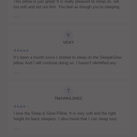
This pillow is just great! It is really pleasant to sleep on, not
too soft and not too firm. You feel as though you’re sleeping
on a cloud. I decided to use it right away for the whole night,
and I can say that the first couple of nights I felt unusual, but
더 읽어보기
then I got used to it. Besides the younger-looking skin, I felt
that my back pain had disappeared. The standard pillowcase
is also great – very gentle to the touch and pleasant to the
V
skin. I am very happy with the purchase!!
VICKY
It’s been a month since I started to sleep on the Sleep&Glow
pillow. And I will continue doing so. I haven’t identified any
disadvantages. Some may say that the price is too high, but I
think that true quality is worth the money. Material quality, no
더 읽어보기
smells, material resistance yet softness for comfortable sleep
and touch were important to me. Sleep&Glow met my criteria.
I can reassure you that this pillow is the most comfortable
T
one from all orthopaedic pillows I’ve ever tried.
TINA PAVLOVEC
I love the Sleep & Glow Pillow. It is very soft and the right
height for back sleepers. I also found that I can sleep very
comfortably on my belly, without ‘wrinkling’ my face. However,
for side sleeping, I would prefer the forehead and neck
더 읽어보기
supports to be a little longer and extend further out. I find that