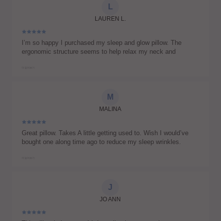
L
LAUREN L.
I’m so happy I purchased my sleep and glow pillow. The
ergonomic structure seems to help relax my neck and
shoulders, plus it’s nice and breathable. I also no longer wake
up with pillow creases when I sleep on my side. There was a
더 읽어보기
slight memory foam scent when I first received it, but it
quickly faded after airing it out for a couple days. Thank you
for the amazing pillow!
M
MALINA
Great pillow. Takes A little getting used to. Wish I would’ve
bought one along time ago to reduce my sleep wrinkles.
더 읽어보기
J
JO ANN