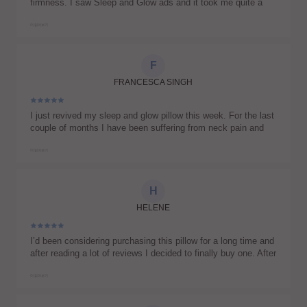
firmness. I saw Sleep and Glow ads and it took me quite a
while to get one. I was skeptical at first as none of this type
of pillow that I tried felt comfortable. The Sleep and Glow
더 읽어보기
pillow is different. It has the right height to support my neck. I
found myself sleep in a good posture with my back down all
night without curling around to find my comfy posture. And I
F
know if I have to side sleep, there won't be creases on my
FRANCESCA SINGH
face in the morning. I wake up feeling fresh and less back
pain.
I just revived my sleep and glow pillow this week. For the last
couple of months I have been suffering from neck pain and
lower back pain. I have never felt better since having the
pillow. I have tried so many different pillows and nothing ever
더 읽어보기
helped. This pillow is truly the best!!! Now to get one for my
husband
H
HELENE
I’d been considering purchasing this pillow for a long time and
after reading a lot of reviews I decided to finally buy one. After
three nights of using the pillow everything has changed for
me. The quality of my sleep has improved, the stiffness in my
더 읽어보기
neck has gone away, and I wake up with a fresh face without
creases. Thanks so much!