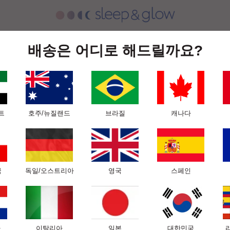
 담요
슬립앤글로우 실크 컬렉션
당사의 과학
전문가용
배송은 어디로 해드릴까요?
옴니아 베개와 베갯잇
트
호주/뉴질랜드
브라질
캐나다
옴니아 베개를 사용하며 옆으로
는것을 방지합니다. 베개 높이
수면 주름과 아침 붓기를 
혁신적인 특허 베개 옴니아
국
독일/오스트리아
영국
스페인
입니다.
새로운 인체 공학적 3D 
니다.
엑스트라 컴포트 소재는 한
아
이탈리아
일본
대한민국
급 폼으로 머리와 목을 받