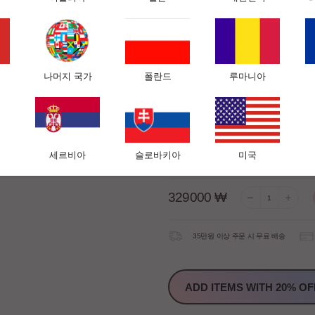
미용사, 정형외과 의사 및
추가 폼 레이어는 개인 취
다.
정품 맞춤형 슬립앤글로우 
나머지 국가
폴란드
루마니아
100 % 텐셀 (천연 유칼립
수면 체험 20일 후 환불 
5 영업일 안에 배송해 드립
세르비아
슬로바키아
미국
특성 및 크기
결제 및 배송
보증 및
329000
₩
35만원 이상 주문 시 무료 배송
ADD ITEMS WITH
20%
OF