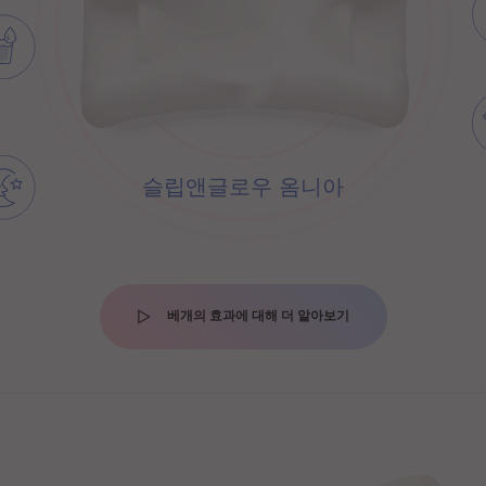
슬립앤글로우 옴니아
베개의 효과에 대해 더 알아보기