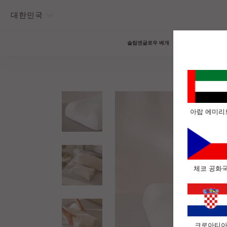
대한민국
슬립앤글로우 베개
슬립앤글로우
아랍 에미리
체코 공화
크로아티