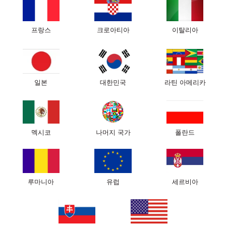
프랑스
크로아티아
이탈리아
일본
대한민국
라틴 아메리카
멕시코
나머지 국가
폴란드
루마니아
유럽
세르비아
슬립앤글로우는 무엇입니까?