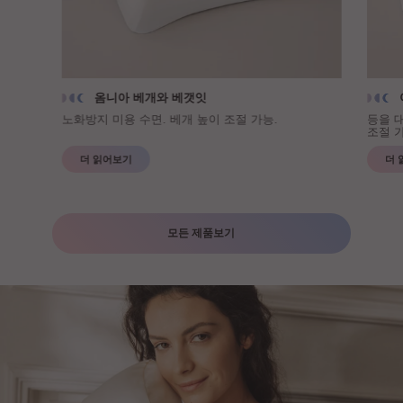
옴니아 베개와 베갯잇
노화방지 미용 수면. 베개 높이 조절 가능.
등을 
조절 가
더 읽어보기
더 
모든 제품보기