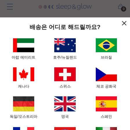
0
배송은 어디로 해드릴까요?
아랍 에미리트
호주/뉴질랜드
브라질
캐나다
스위스
체코 공화국
피부를 관리하며 최고의 숙면
을 취할 수 있습니다
독일/오스트리아
영국
스페인
빛나는 아침을 맞이하세요