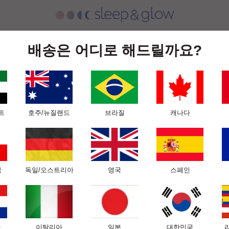
 담요
슬립앤글로우 실크 컬렉션
당사의 과학
전문가용
배송은 어디로 해드릴까요?
트
호주/뉴질랜드
브라질
캐나다
국
독일/오스트리아
영국
스페인
아
이탈리아
일본
대한민국