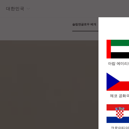
대한민국
슬립앤글로우 베개
슬립앤글로우
아랍 에미리
체코 공화
크로아티