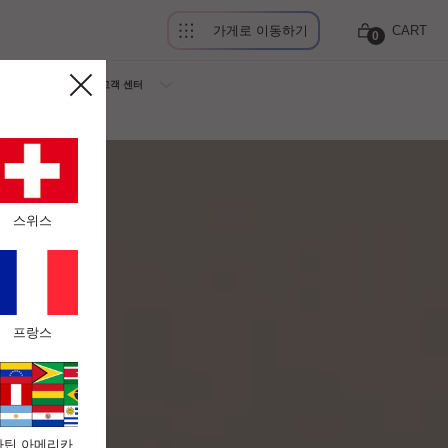
가게로 이동하기
CART
0
회사소개
고객 센터
스위스
프랑스
라틴 아메리카