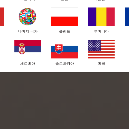
나머지 국가
폴란드
루마니아
세르비아
슬로바키아
미국