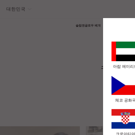
대한민국
슬립앤글로우 베개
슬립앤글로우
수상내역
아랍 에미리
"슬
체코 공화
크로아티