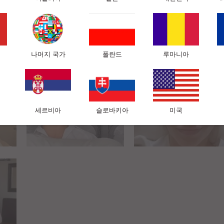
나머지 국가
폴란드
루마니아
세르비아
슬로바키아
미국