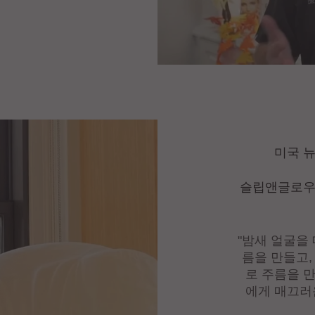
미국 
슬립앤글로우
"밤새 얼굴을
름을 만들고,
로 주름을 
에게 매끄러