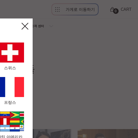
가게로 이동하기
CART
0
회사소개
고객 센터
 전문가들
스위스
니다"
프랑스
라틴 아메리카