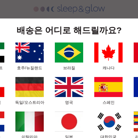
 담요
슬립앤글로우 실크 컬렉션
당사의 과학
전문가용
배송은 어디로 해드릴까요?
 및 슬립앤글로우를 추천하는
트
호주/뉴질랜드
브라질
캐나다
립앤글로우 베개는 주름방지를 위한 뛰어난 발명품입
국
독일/오스트리아
영국
스페인
- Dr. David Shafer, New York, USA
아
이탈리아
일본
대한민국