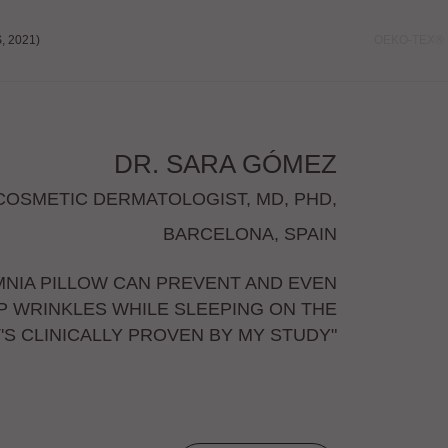
 2021)
OEKO-TEX® 
DR. SARA GÓMEZ
COSMETIC DERMATOLOGIST, MD, PHD,
BARCELONA, SPAIN
MNIA PILLOW CAN PREVENT AND EVEN
P WRINKLES WHILE SLEEPING ON THE
IT'S CLINICALLY PROVEN BY MY STUDY"