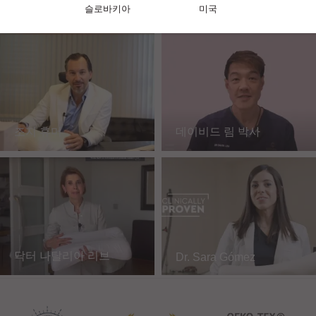
알레산드라 리치찌
사라 부르소
슬로바키아
미국
조지 휴머
데이비드 림 박사
닥터 나탈리아 리브
Dr. Sara Gómez