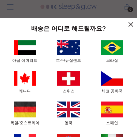
0
수상내역 및 슬립앤글로우를 추천하는 전문가
배송은 어디로 해드릴까요?
들
"슬립앤글로우 베개는 주름방지를 위한 뛰어난 발명품입
니다"
아랍 에미리트
호주/뉴질랜드
브라질
- Dr. David Shafer, New York, USA
캐나다
스위스
체코 공화국
제이 칼버트 박사
데이비드 쉐퍼 박사
독일/오스트리아
영국
스페인