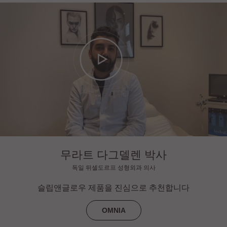
무라트 다그델렌 박사
독일 뒤셀도르프 성형외과 의사
슬립앤글로우 제품을 진심으로 추천합니다
OMNIA