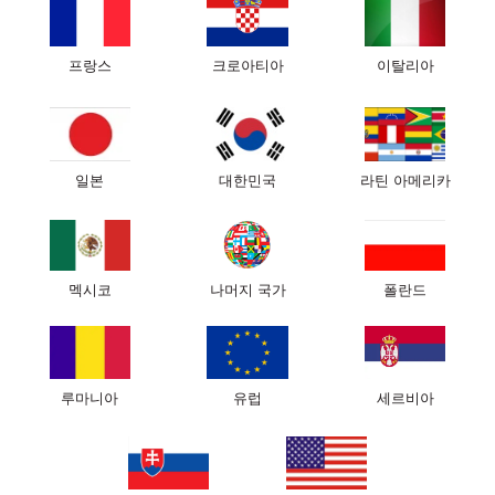
프랑스
크로아티아
이탈리아
다니엘 스가이 박사
다니엘 콜린스
일본
대한민국
라틴 아메리카
멕시코
나머지 국가
폴란드
사이릴 로랑 박사
무라트 다그델렌 박사
루마니아
유럽
세르비아