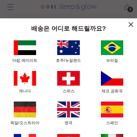
0
배송은 어디로 해드릴까요?
아랍 에미리트
호주/뉴질랜드
브라질
캐나다
스위스
체코 공화국
독일/오스트리아
영국
스페인