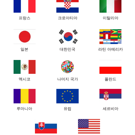
118680
₩
아울라 실크 베갯잇
프랑스
크로아티아
이탈리아
ADD ITEMS WITH
20%
OFF
색깔:
일본
대한민국
라틴 아메리카
특성 및 크기
결제 및 배송
보증 및 반품
맞춤형 실크 베갯잇은 아울라 베개의 효과를 향상시키기 위해 만들
어졌습니다.
멕시코
나머지 국가
폴란드
옴니아 베개의 독특한 모양에 맞게 설계되어 원단이 주름지지
않고 얼굴, 목 및 어깨 피부에 영향을 주지 않습니다.
19mm 6A 멀베리 실크는 고급스럽고 믿을 수 없는 정도로 부드
럽습니다.
실크는 얼굴크림을 흡수하지 않으며 모발 파손 및 엉킴을 방지
루마니아
유럽
세르비아
합니다.
또한 낮은 온도를 유지하여 피부에 유익한 효과가 있습니다.
미용 및 수면 전문가는 수면위생을 위해 2~3 일 만에 한 번씩 베
갯잇을 교체 할 것을 추천합니다