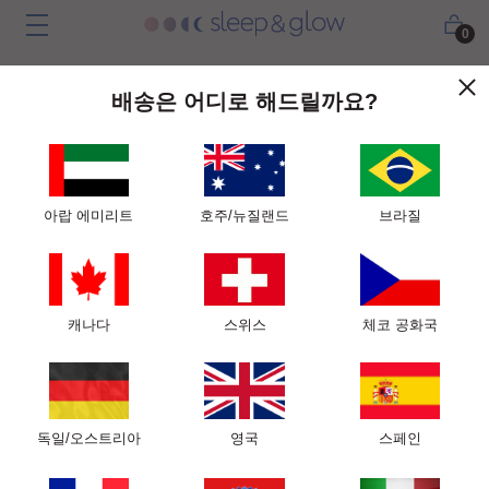
0
배송은 어디로 해드릴까요?
아랍 에미리트
호주/뉴질랜드
브라질
페이지를 찾을 수 없음
속상하지 마세요! 주소를 잘못 입력했거나 방문하려는 페이지가 우
캐나다
스위스
체코 공화국
효기간이 지났던 것 같습니다.
메인 페이지로 돌아가기
독일/오스트리아
영국
스페인