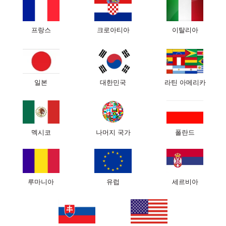
프랑스
크로아티아
이탈리아
슬립앤글로우 베개
슬립앤글로우 담요
일본
대한민국
라틴 아메리카
슬립앤글로우 실크 컬렉션
회사소개
멕시코
나머지 국가
폴란드
고객 센터
루마니아
유럽
세르비아
뉴스 레터를 구독하십시오
숙면, 우리 뉴스 및 이벤트에 대해 알고 싶으시면 구독하십시오!